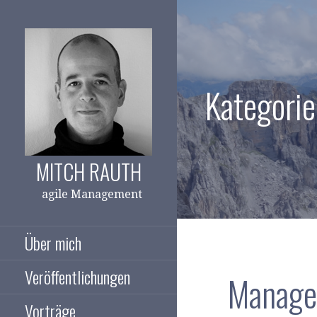
Zum
Inhalt
springen
Kategori
MITCH RAUTH
agile Management
Über mich
Veröffentlichungen
Manage
Vorträge