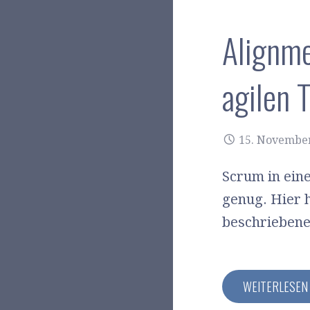
Alignme
agilen 
15. Novembe
Scrum in ein
genug. Hier 
beschriebene
WEITERLESE