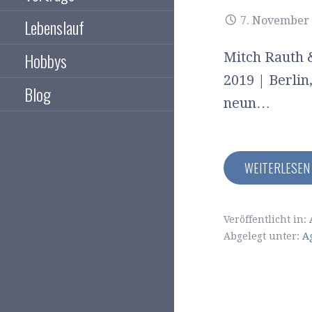
7. November
Lebenslauf
Hobbys
Mitch Rauth 
2019 | Berlin
Blog
neun…
WEITERLESE
Veröffentlicht in:
Abgelegt unter:
A